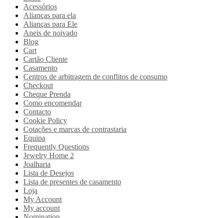
Acessórios
Alianças para ela
Alianças para Ele
Aneis de noivado
Blog
Cart
Cartão Cliente
Casamento
Centros de arbitragem de conflitos de consumo
Checkout
Cheque Prenda
Como encomendar
Contacto
Cookie Policy
Cotações e marcas de contrastaria
Equipa
Frequently Questions
Jewelry Home 2
Joalharia
Lista de Desejos
Lista de presentes de casamento
Loja
My Account
My account
Nomination