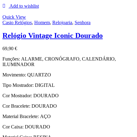
Add to wishlist
Quick View
Casio Relógios
,
Homem
,
Relojoaria
,
Senhora
Relógio Vintage Iconic Dourado
69,90
€
Funções:
ALARME, CRONÓGRAFO, CALENDÁRIO,
ILUMINADOR
Movimento:
QUARTZO
Tipo Mostrador:
DIGITAL
Cor Mostrador:
DOURADO
Cor Bracelete:
DOURADO
Material Bracelete:
AÇO
Cor Caixa:
DOURADO