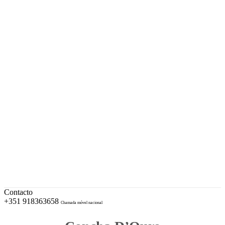
A sua Ourivesaria desde 1996
Facebook
Instagram
EUR – Euro
My Account
Conta
Checkout
Wishlist
Cotações e Marcas de Contrastaria
Cart
Contacto
+351 918363658
Chamada móvel nacional