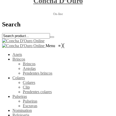
Concha D’Ouro
On-line
Search
Menu
≡
╳
Aneis
Brincos
Brincos
Argolas
Pendentes brincos
Colares
Colares
Clip
Pendentes colares
Pulseiras
Pulseiras
Escravas
Nomination
Relojoaria