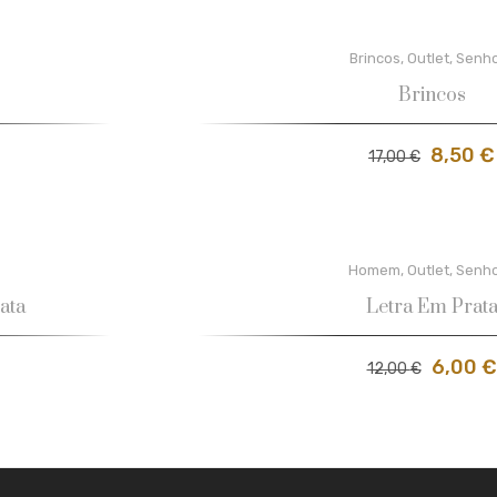
Brincos
,
Outlet
,
Senh
Brincos
8,50
€
17,00
€
Homem
,
Outlet
,
Senh
ata
Letra Em Prat
6,00
€
12,00
€