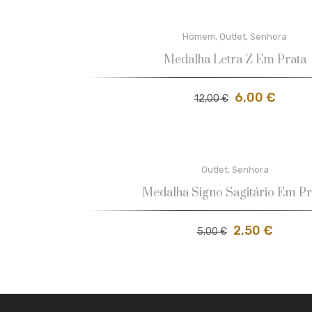
Homem
,
Outlet
,
Senhora
Medalha Letra Z Em Prata
6,00
€
12,00
€
Outlet
,
Senhora
Medalha Signo Sagitário Em Pr
2,50
€
5,00
€