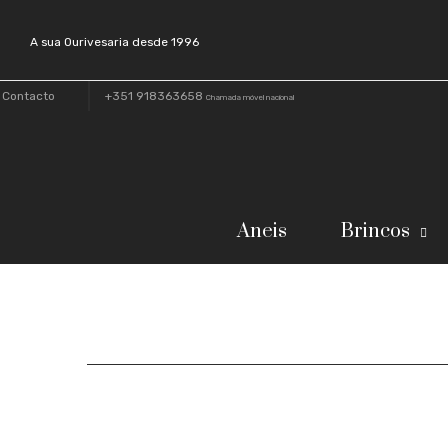
A sua Ourivesaria desde 1996
Contacto
+351 918363658
Chamada móvel nacional
Aneis
Brincos