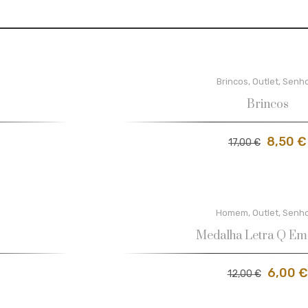
Brincos
,
Outlet
,
Senh
Brincos
8,50
€
17,00
€
Homem
,
Outlet
,
Senh
Medalha Letra Q Em
6,00
€
12,00
€