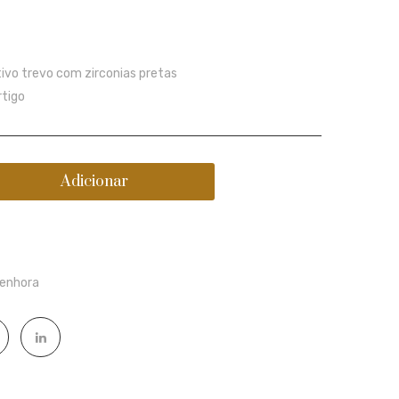
Chic
tivo trevo com zirconias pretas
rtigo
Adicionar
enhora