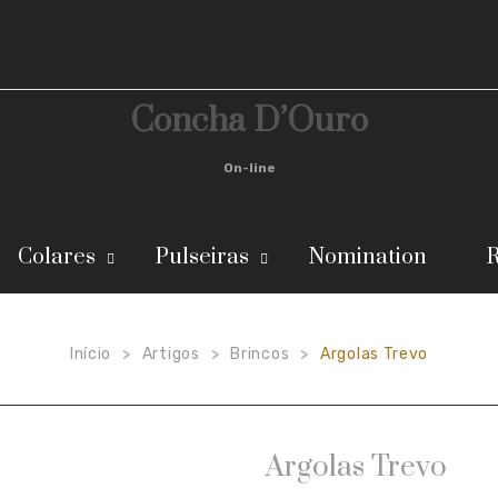
Concha D’Ouro
On-line
Colares
Pulseiras
Nomination
R
Início
Artigos
Brincos
Argolas Trevo
>
>
>
Argolas Trevo