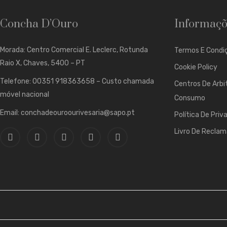
Concha D’Ouro
Informaçõ
Morada: Centro Comercial E. Leclerc, Rotunda
Termos E Condiç
Raio X, Chaves, 5400 – PT
Cookie Policy
Telefone: 00351 918363658 – Custo chamada
Centros De Arbi
móvel nacional
Consumo
Email: conchadeouroourivesaria@sapo.pt
Política De Priv
Livro De Recla