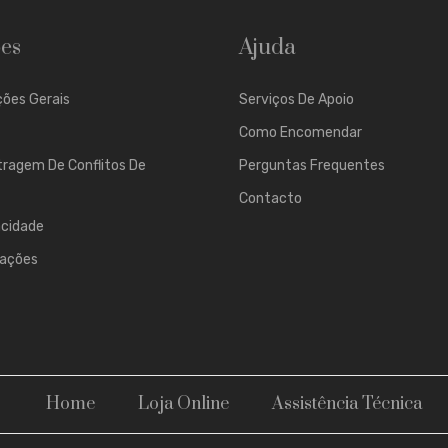
es
Ajuda
ões Gerais
Serviços De Apoio
Como Encomendar
tragem De Conflitos De
Perguntas Frequentes
Contacto
acidade
mações
Home
Loja Online
Assistência Técnica