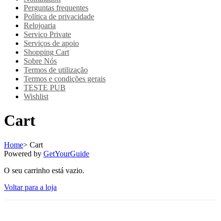
Perguntas frequentes
Política de privacidade
Relojoaria
Serviço Private
Serviços de apoio
Shopping Cart
Sobre Nós
Termos de utilização
Termos e condições gerais
TESTE PUB
Wishlist
Cart
Home
>
Cart
Powered by
GetYourGuide
O seu carrinho está vazio.
Voltar para a loja