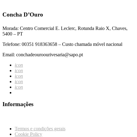
Concha D’Ouro
Morada: Centro Comercial E. Leclerc, Rotunda Raio X, Chaves,
5400 – PT
Telefone: 00351 918363658 – Custo chamada móvel nacional
Email: conchadeouroourivesaria@sapo.pt
icon
icon
icon
icon
icon
Informações
Termos e condições gerais
Cookie Policy