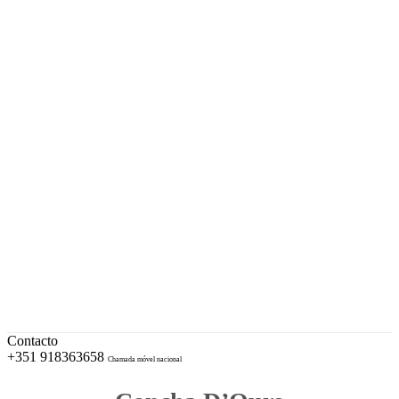
A sua Ourivesaria desde 1996
Facebook
Instagram
EUR – Euro
My Account
Conta
Checkout
Wishlist
Cotações e Marcas de Contrastaria
Cart
Contacto
+351 918363658
Chamada móvel nacional