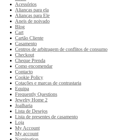
Acessórios
Alianças para ela
Alianças para Ele
Aneis de noivado
Blog
Cart
Cartão Cliente
Casamento
Centros de arbitragem de conflitos de consumo
Checkout
Cheque Prenda
Como encomendar
Contacto
Cookie Policy
Cotações e marcas de contrastaria
Equipa
Frequently Questions
Jewelry Home 2
Joalharia
Lista de Desejos
Lista de presentes de casamento
Loja
My Account
My account
Nomination