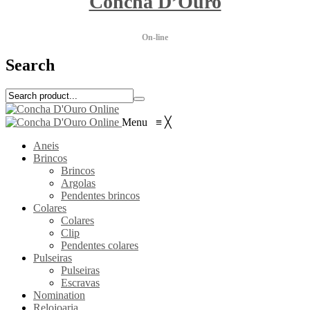
Concha D’Ouro
On-line
Search
Menu
≡
╳
Aneis
Brincos
Brincos
Argolas
Pendentes brincos
Colares
Colares
Clip
Pendentes colares
Pulseiras
Pulseiras
Escravas
Nomination
Relojoaria