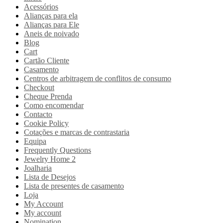
Acessórios
Alianças para ela
Alianças para Ele
Aneis de noivado
Blog
Cart
Cartão Cliente
Casamento
Centros de arbitragem de conflitos de consumo
Checkout
Cheque Prenda
Como encomendar
Contacto
Cookie Policy
Cotações e marcas de contrastaria
Equipa
Frequently Questions
Jewelry Home 2
Joalharia
Lista de Desejos
Lista de presentes de casamento
Loja
My Account
My account
Nomination