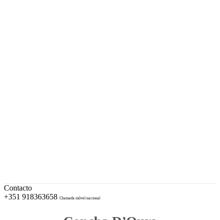
A sua Ourivesaria desde 1996
Facebook
Instagram
EUR – Euro
My Account
Conta
Checkout
Wishlist
Cotações e Marcas de Contrastaria
Cart
Contacto
+351 918363658
Chamada móvel nacional