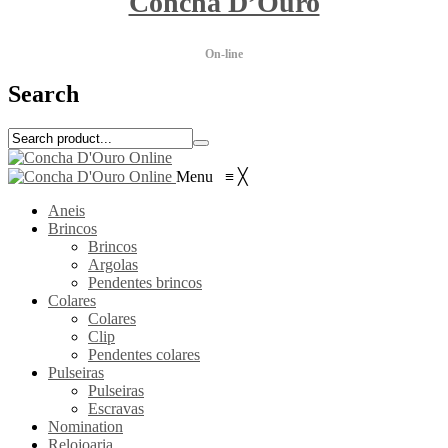
Concha D’Ouro
On-line
Search
Menu
≡
╳
Aneis
Brincos
Brincos
Argolas
Pendentes brincos
Colares
Colares
Clip
Pendentes colares
Pulseiras
Pulseiras
Escravas
Nomination
Relojoaria