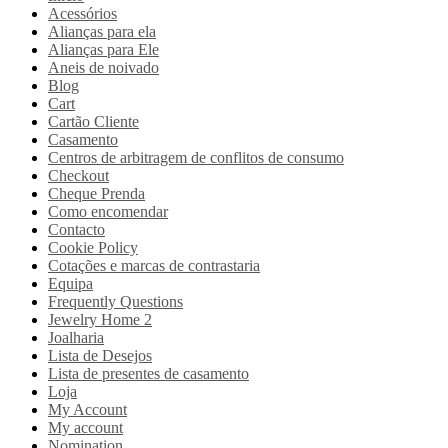
Acessórios
Alianças para ela
Alianças para Ele
Aneis de noivado
Blog
Cart
Cartão Cliente
Casamento
Centros de arbitragem de conflitos de consumo
Checkout
Cheque Prenda
Como encomendar
Contacto
Cookie Policy
Cotações e marcas de contrastaria
Equipa
Frequently Questions
Jewelry Home 2
Joalharia
Lista de Desejos
Lista de presentes de casamento
Loja
My Account
My account
Nomination