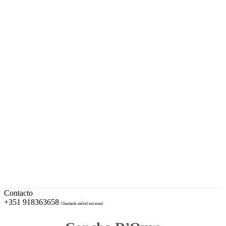
A sua Ourivesaria desde 1996
Facebook
Instagram
EUR – Euro
My Account
Conta
Checkout
Wishlist
Cotações e Marcas de Contrastaria
Cart
Contacto
+351 918363658
Chamada móvel nacional