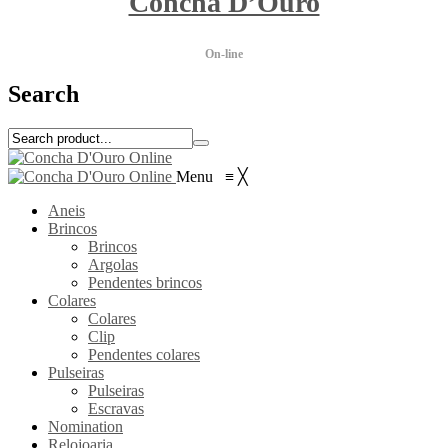
Concha D’Ouro
On-line
Search
Menu
≡
╳
Aneis
Brincos
Brincos
Argolas
Pendentes brincos
Colares
Colares
Clip
Pendentes colares
Pulseiras
Pulseiras
Escravas
Nomination
Relojoaria