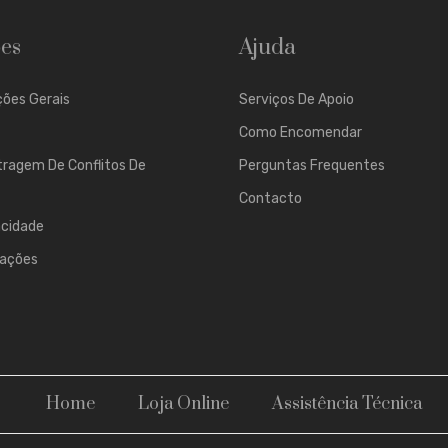
es
Ajuda
ões Gerais
Serviços De Apoio
Como Encomendar
tragem De Conflitos De
Perguntas Frequentes
Contacto
acidade
mações
Home
Loja Online
Assistência Técnica