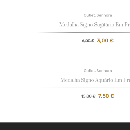
Outlet
,
Senhora
Medalha Signo Sagitário Em Pr
3,00
€
6,00
€
Outlet
,
Senhora
Medalha Signo Aquário Em Pr
7,50
€
15,00
€