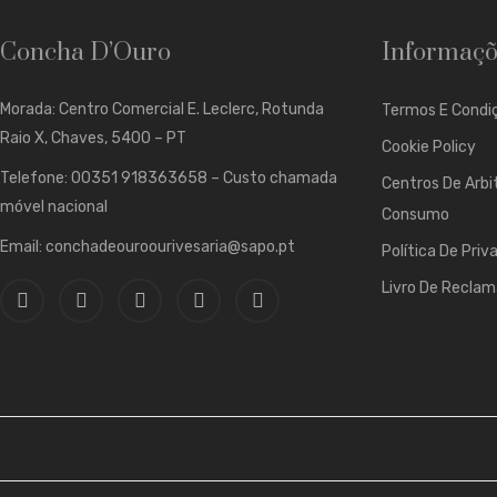
Concha D’Ouro
Informaçõ
Morada: Centro Comercial E. Leclerc, Rotunda
Termos E Condiç
Raio X, Chaves, 5400 – PT
Cookie Policy
Telefone: 00351 918363658 – Custo chamada
Centros De Arbi
móvel nacional
Consumo
Email: conchadeouroourivesaria@sapo.pt
Política De Priv
Livro De Recla