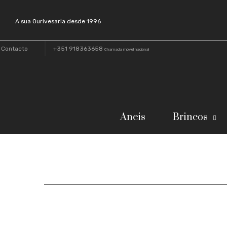
A sua Ourivesaria desde 1996
Contacto
+351 918363658
Chamada móvel nacional
Aneis
Brincos