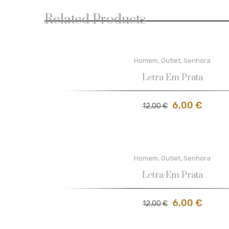
Related Products
Homem
,
Outlet
,
Senhora
Letra Em Prata
6,00
€
12,00
€
Homem
,
Outlet
,
Senhora
Letra Em Prata
6,00
€
12,00
€