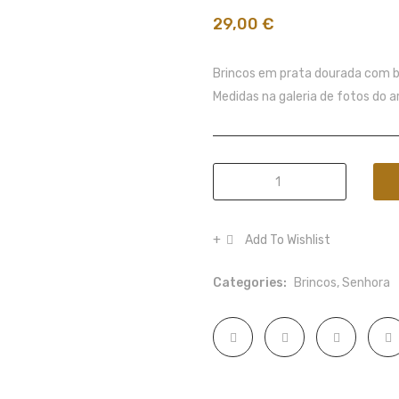
29,00
€
Brincos em prata dourada com b
Medidas na galeria de fotos do a
Brincos
Soft
quantity
Add To Wishlist
Categories:
Brincos
,
Senhora