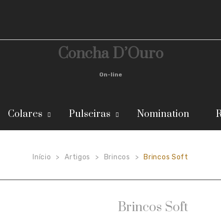
Concha D’Ouro
On-line
Colares
Pulseiras
Nomination
R
Início
Artigos
Brincos
Brincos Soft
>
>
>
Brincos Soft