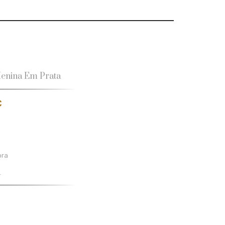
enina Em Prata
€
ora
a