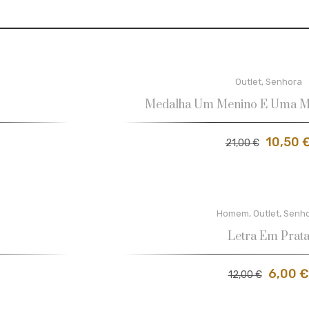
Outlet
,
Senhora
Medalha Um Menino E Uma M
10,50
21,00
€
Homem
,
Outlet
,
Senh
Letra Em Prat
6,00
€
12,00
€