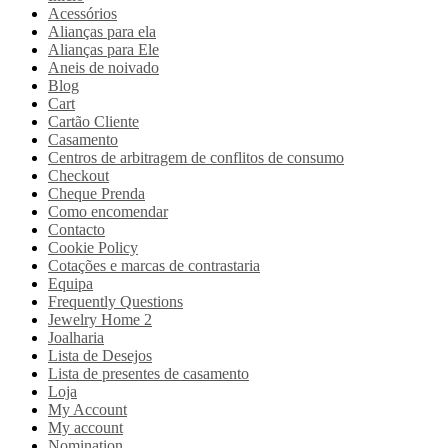
Acessórios
Alianças para ela
Alianças para Ele
Aneis de noivado
Blog
Cart
Cartão Cliente
Casamento
Centros de arbitragem de conflitos de consumo
Checkout
Cheque Prenda
Como encomendar
Contacto
Cookie Policy
Cotações e marcas de contrastaria
Equipa
Frequently Questions
Jewelry Home 2
Joalharia
Lista de Desejos
Lista de presentes de casamento
Loja
My Account
My account
Nomination