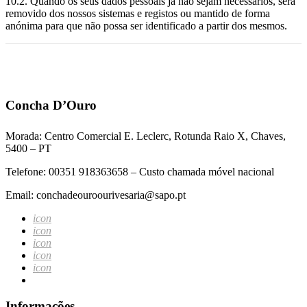
10.2. Quando os seus dados pessoais já não sejam necessários, será
removido dos nossos sistemas e registos ou mantido de forma
anónima para que não possa ser identificado a partir dos mesmos.
Concha D’Ouro
Morada: Centro Comercial E. Leclerc, Rotunda Raio X, Chaves,
5400 – PT
Telefone: 00351 918363658 – Custo chamada móvel nacional
Email: conchadeouroourivesaria@sapo.pt
icon
icon
icon
icon
icon
Informações