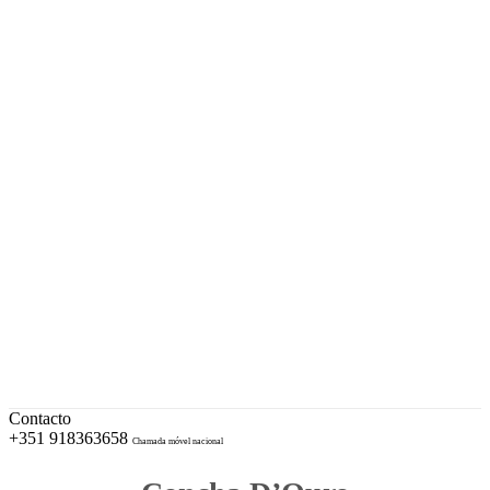
A sua Ourivesaria desde 1996
Facebook
Instagram
EUR – Euro
My Account
Conta
Checkout
Wishlist
Cotações e Marcas de Contrastaria
Cart
Contacto
+351 918363658
Chamada móvel nacional