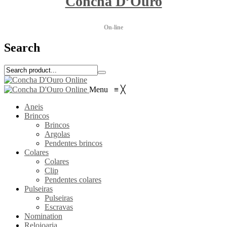
Concha D’Ouro
On-line
Search
Menu
≡
╳
Aneis
Brincos
Brincos
Argolas
Pendentes brincos
Colares
Colares
Clip
Pendentes colares
Pulseiras
Pulseiras
Escravas
Nomination
Relojoaria