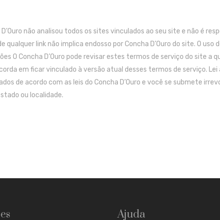
D’Ouro não analisou todos os sites vinculados ao seu site e não é re
de qualquer link não implica endosso por Concha D’Ouro do site. O uso d
ões O Concha D’Ouro pode revisar estes termos de serviço do site a q
orda em ficar vinculado à versão atual desses termos de serviço. Lei 
ados de acordo com as leis do Concha D’Ouro e você se submete irrevo
stado ou localidade.
es
Ajuda