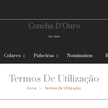
Concha D’Ouro
On-line
Colares
Pulseiras
Nomination
R
Termos De Utilização
Home
Termos De Utilização
>