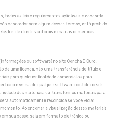
 todas as leis e regulamentos aplicáveis ​​e concorda
ê não concordar com algum desses termos, está proibido
elas leis de direitos autorais e marcas comerciais
informações ou software) no site Concha D’Ouro ,
ão de uma licença, não uma transferência de título e,
riais para qualquer finalidade comercial ou para
genharia reversa de qualquer software contido no site
riedade dos materiais; ou transferir os materiais para
a será automaticamente rescindida se você violar
r momento. Ao encerrar a visualização desses materiais
s em sua posse, seja em formato eletrónico ou