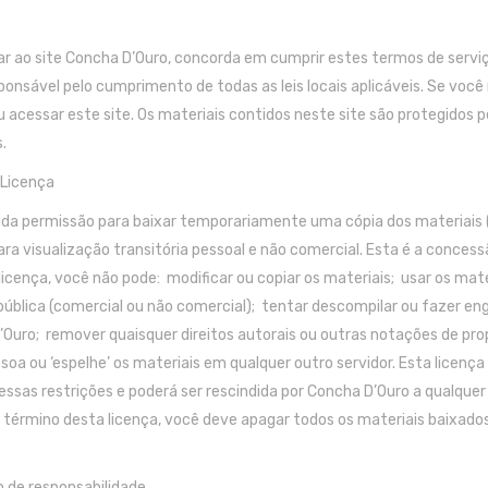
r ao site Concha D’Ouro, concorda em cumprir estes termos de serviço,
ponsável pelo cumprimento de todas as leis locais aplicáveis. Se voc
u acessar este site. Os materiais contidos neste site são protegidos p
.
 Licença
da permissão para baixar temporariamente uma cópia dos materiais (
ra visualização transitória pessoal e não comercial. Esta é a concess
licença, você não pode: modificar ou copiar os materiais; usar os mate
pública (comercial ou não comercial); tentar descompilar ou fazer en
Ouro; remover quaisquer direitos autorais ou outras notações de prop
soa ou ‘espelhe’ os materiais em qualquer outro servidor. Esta licenç
ssas restrições e poderá ser rescindida por Concha D’Ouro a qualque
 término desta licença, você deve apagar todos os materiais baixado
.
o de responsabilidade