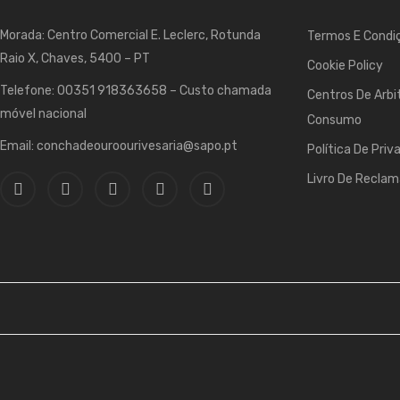
Morada: Centro Comercial E. Leclerc, Rotunda
Termos E Condiç
Raio X, Chaves, 5400 – PT
Cookie Policy
Telefone: 00351 918363658 – Custo chamada
Centros De Arbi
móvel nacional
Consumo
Email: conchadeouroourivesaria@sapo.pt
Política De Priv
Livro De Recla