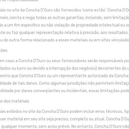
ais no site da Concha D’Ouro são fornecidos ‘como estão’. Concha D’Ou
meio, isenta e nega todas as outras garantias, incluindo, sem limitaçã
 a um fim específico ou não violação de propriedade intelectual ou ou
te ou faz qualquer representação relativa à precisão, aos resultados p
ou de outra forma relacionado a esses materiais ou em sites vinculados
ções
 caso a Concha D’Ouro ou seus fornecedores serão responsáveis ​​por
dados ou lucro ou devido a interrupção dos negócios) decorrentes do
mesmo que Concha D’Ouro ou um representante autorizado da Concha D’
ilidade de tais danos. Como algumas jurisdições não permitem limitaçõ
ilidade por danos conseqüentes ou incidentais, essas limitações pode
ão dos materiais
ais exibidos no site da Concha D’Ouro podem incluir erros técnicos, t
uer material em seu site seja preciso, completo ou atual. Concha D’O
a qualquer momento, sem aviso prévio. No entanto, Concha D’Ouro não