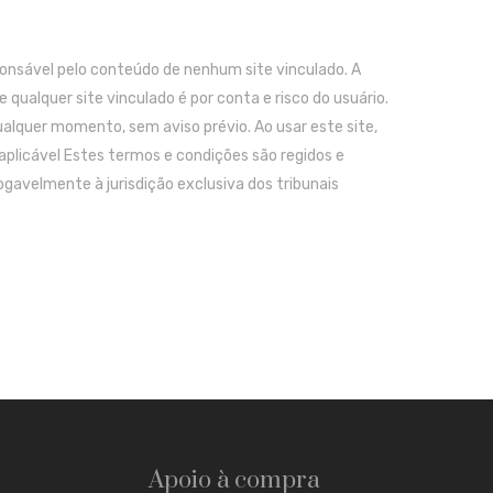
sponsável pelo conteúdo de nenhum site vinculado. A
e qualquer site vinculado é por conta e risco do usuário.
ualquer momento, sem aviso prévio. Ao usar este site,
aplicável Estes termos e condições são regidos e
gavelmente à jurisdição exclusiva dos tribunais
Apoio à compra