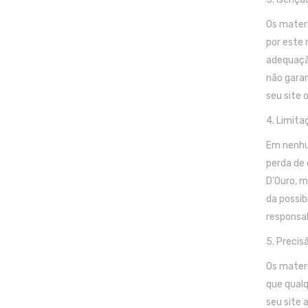
Os materi
por este 
adequação
não garan
seu site 
4. Limita
Em nenhum
perda de 
D’Ouro, 
da possib
responsab
5. Precis
Os materi
que qualq
seu site 