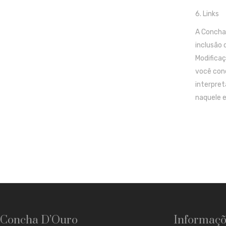
6. Links
A Concha 
inclusão 
Modificaç
você conc
interpret
naquele e
Concha D’Ouro
Informaçõ