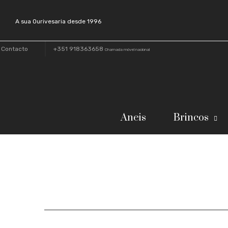
A sua Ourivesaria desde 1996
Contacto
+351 918363658
Chamada móvel nacional
Aneis
Brincos