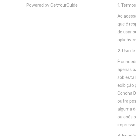
Powered by
GetYourGuide
1. Termos
Ao acessa
que é res
de usar o
aplicáveis
2. Uso de
É concedi
apenas pa
sob esta 
exibição 
Concha D’
outra pes
alguma de
ou após o
impresso
3. Isençã