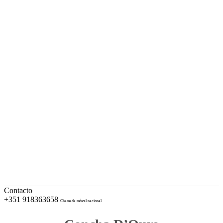
A sua Ourivesaria desde 1996
Facebook
Instagram
EUR – Euro
My Account
Conta
Checkout
Wishlist
Cotações e Marcas de Contrastaria
Cart
Contacto
+351 918363658
Chamada móvel nacional