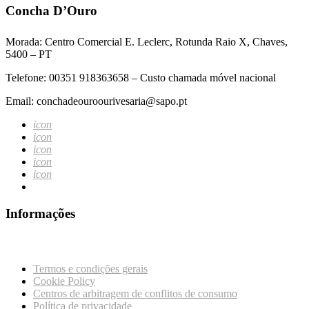
Concha D’Ouro
Morada: Centro Comercial E. Leclerc, Rotunda Raio X, Chaves,
5400 – PT
Telefone: 00351 918363658 – Custo chamada móvel nacional
Email: conchadeouroourivesaria@sapo.pt
icon
icon
icon
icon
icon
Informações
Termos e condições gerais
Cookie Policy
Centros de arbitragem de conflitos de consumo
Política de privacidade