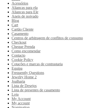
Acessórios
Alianças para ela
Alianças para Ele
Aneis de noivado
Blog
Cart
Cartão Cliente
Casamento
Centros de arbitragem de conflitos de consumo
Checkout
Cheque Prenda
Como encomendar
Contacto
Cookie Policy
Cotações e marcas de contrastaria
Equipa
Frequently Questions
Jewelry Home 2
Joalharia
Lista de Desejos
Lista de presentes de casamento
Loja
My Account
My account
Nomination