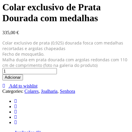
Colar exclusivo de Prata
Dourada com medalhas
335,00
€
Colar exclusivo de prata (0,925) dourada fosca com medalhas
recortadas e argolas chapeadas
Fecho de mosquetão.
Malha dupla em prata dourada com argolas redondas com 110
cm de comprimento (foto na galeria do produto)
Colar
exclusivo
Adicionar
de
Add to wishlist
Prata
Categories:
Colares
,
Joalharia
,
Senhora
Dourada
com
medalhas
quantity