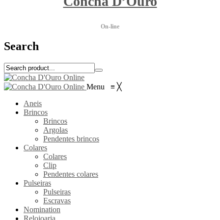
Concha D’Ouro
On-line
Search
Menu
≡
╳
Aneis
Brincos
Brincos
Argolas
Pendentes brincos
Colares
Colares
Clip
Pendentes colares
Pulseiras
Pulseiras
Escravas
Nomination
Relojoaria