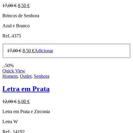
17,00
€
8,50
€
Brincos de Senhora
Azul e Branco
Ref..4375
17,00
€
8,50
€
Adicionar
-50%
Quick View
Homem
,
Outlet
,
Senhora
Letra em Prata
12,00
€
6,00
€
Letra em Prata e Zirconia
Letra W
Ref:. 14192