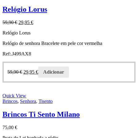
Relógio Lorus
59,90
€
29,95
€
Relógio Lorus
Relógio de senhora Bracelete em pele cor vermelha
Ref:.J499AX8
59,90
€
29,95
€
Adicionar
Quick View
Brincos
,
Senhora
,
Tisento
Brincos Ti Sento Milano
75,00
€
Prata de Lei banhada a ródio