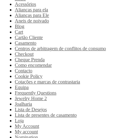
Acessórios
Alianças para ela
Alianças para Ele
Aneis de noivado
Blog
Cart
Cartão Cliente
Casamento
Centros de arbitragem de conflitos de consumo
Checkout
Cheque Prenda
Como encomendar
Contacto
Cookie Policy
Cotações e marcas de contrastaria
Equipa
Frequently Questions
Jewelry Home 2
Joalharia
Lista de Desejos
Lista de presentes de casamento
Loja
My Account
My account
Nomination