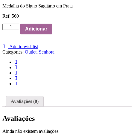
Medalha do Signo Sagitário em Prata
Ref:.560
Medalha
Adicionar
Signo
Sagitário
em
Add to wishlist
Prata
Categories:
Outlet
,
Senhora
quantity
Avaliações (0)
Avaliações
Ainda não existem avaliações.