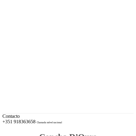
A sua Ourivesaria desde 1996
Facebook
Instagram
EUR – Euro
My Account
Conta
Checkout
Wishlist
Cotações e Marcas de Contrastaria
Cart
Contacto
+351 918363658
Chamada móvel nacional