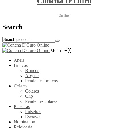
Concha D’Ouro
On-line
Search
Menu
≡
╳
Aneis
Brincos
Brincos
Argolas
Pendentes brincos
Colares
Colares
Clip
Pendentes colares
Pulseiras
Pulseiras
Escravas
Nomination
Relojoaria