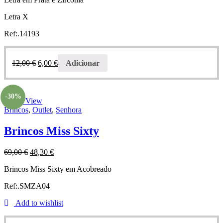
Letra X
Ref:.14193
12,00
€
6,00
€
Adicionar
-30%
Quick View
Brincos
,
Outlet
,
Senhora
Brincos Miss Sixty
69,00
€
48,30
€
Brincos Miss Sixty em Acobreado
Ref:.SMZA04
Add to wishlist