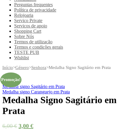
Perguntas frequentes
Política de privacidade
Relojoaria
Serviço Private
Serviços de apoio
Shopping Cart
Sobre Nós
Termos de utilização
Termos e condições gerais
TESTE PUB
Wishlist
Início
>
Género
>
Senhora
>
Medalha Signo Sagitário em Prata
Promoção!
Medalha signo Sagitário em Prata
Medalha signo Caranguejo em Prata
Medalha Signo Sagitário em
Prata
6,00
€
3,00
€