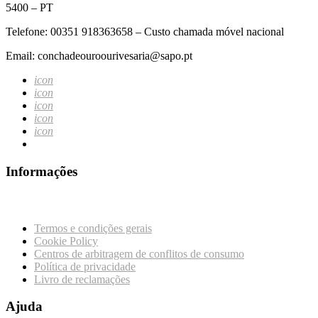
5400 – PT
Telefone: 00351 918363658 – Custo chamada móvel nacional
Email: conchadeouroourivesaria@sapo.pt
icon
icon
icon
icon
icon
Informações
Termos e condições gerais
Cookie Policy
Centros de arbitragem de conflitos de consumo
Política de privacidade
Livro de reclamações
Ajuda