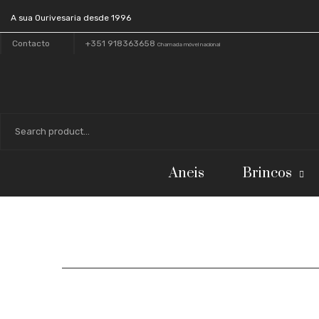
A sua Ourivesaria desde 1996
Contacto
+351 918363658
Chamada móvel nacional
Aneis
Brincos