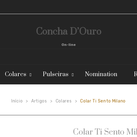
Concha D’Ouro
On-line
Colares
Pulseiras
Nomination
R
Início
Artigos
Colares
Colar Ti Sento Milano
>
>
>
Colar Ti Sento Mi