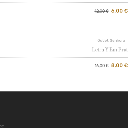
6,00
€
12,00
€
Outlet
,
Senhora
Letra Y Em Prat
8,00
€
16,00
€
 PT