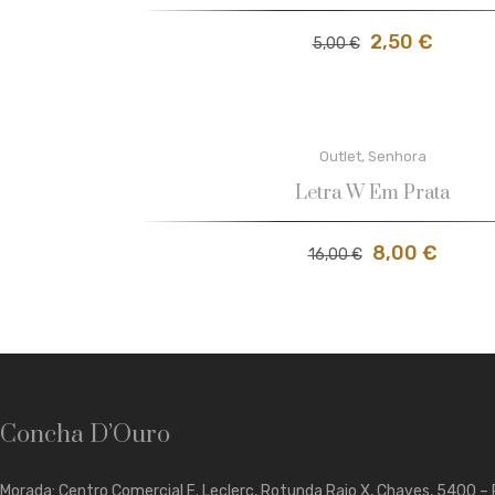
2,50
€
5,00
€
Outlet
,
Senhora
Letra W Em Prata
8,00
€
16,00
€
Concha D’Ouro
Morada: Centro Comercial E. Leclerc, Rotunda Raio X, Chaves, 5400 –