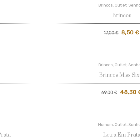
Brincos
,
Outlet
,
Senh
Brincos
8,50
€
17,00
€
Brincos
,
Outlet
,
Senh
Brincos Miss Six
48,30
69,00
€
Homem
,
Outlet
,
Senh
rata
Letra Em Prat