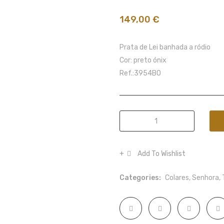
149,00
€
Prata de Lei banhada a ródio
Cor: preto ónix
Ref.:3954BO
Colar
Ti
Sento
Add To Wishlist
Milano
quantity
Categories:
Colares
,
Senhora
,