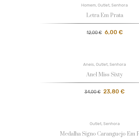
Homem
,
Outlet
,
Senhora
Letra Em Prata
6,00
€
12,00
€
Aneis
,
Outlet
,
Senhora
Anel Miss Sixty
23,80
€
34,00
€
Outlet
,
Senhora
Medalha Signo Caranguejo Em P