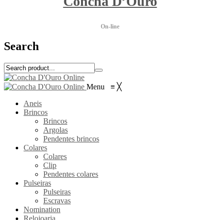
Concha D’Ouro
On-line
Search
Menu
≡
╳
Aneis
Brincos
Brincos
Argolas
Pendentes brincos
Colares
Colares
Clip
Pendentes colares
Pulseiras
Pulseiras
Escravas
Nomination
Relojoaria