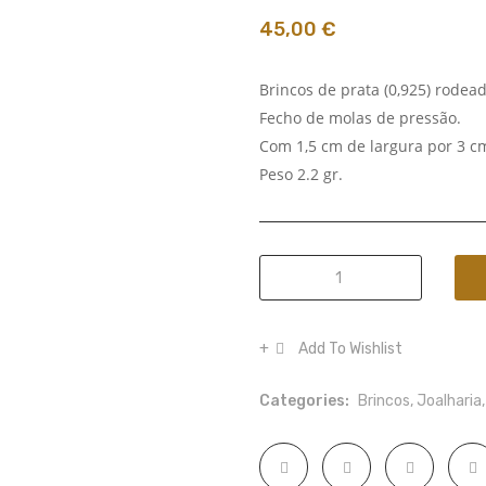
45,00
€
Brincos de prata (0,925) rodea
Fecho de molas de pressão.
Com 1,5 cm de largura por 3 cm 
Peso 2.2 gr.
Brincos
de
prata
Add To Wishlist
com
cavação
Categories:
Brincos
,
Joalharia
de
pedras
quantity