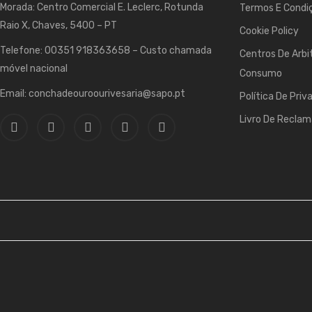
Morada: Centro Comercial E. Leclerc, Rotunda
Termos E Condiç
Raio X, Chaves, 5400 – PT
Cookie Policy
Telefone: 00351 918363658 – Custo chamada
Centros De Arbi
móvel nacional
Consumo
Email: conchadeouroourivesaria@sapo.pt
Política De Priv
Livro De Recla