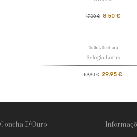
8,50
€
17,00
€
Outlet
,
Senhora
Relógio Lorus
29,95
€
59,90
€
Concha D’Ouro
Informaçõ