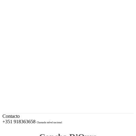
A sua Ourivesaria desde 1996
Facebook
Instagram
EUR – Euro
My Account
Conta
Checkout
Wishlist
Cotações e Marcas de Contrastaria
Cart
Contacto
+351 918363658
Chamada móvel nacional