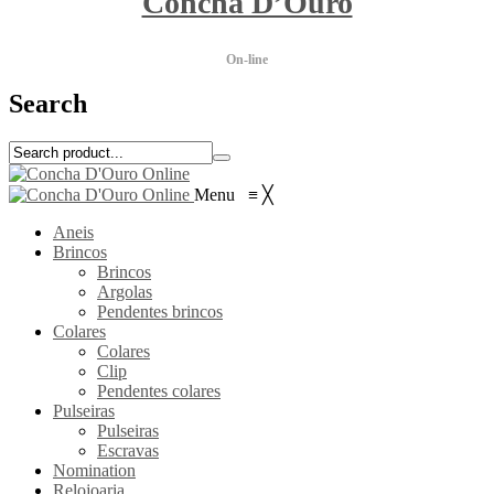
Concha D’Ouro
On-line
Search
Menu
≡
╳
Aneis
Brincos
Brincos
Argolas
Pendentes brincos
Colares
Colares
Clip
Pendentes colares
Pulseiras
Pulseiras
Escravas
Nomination
Relojoaria