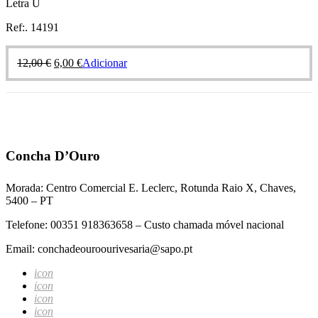
Letra U
Ref:. 14191
12,00
€
6,00
€
Adicionar
Concha D’Ouro
Morada: Centro Comercial E. Leclerc, Rotunda Raio X, Chaves,
5400 – PT
Telefone: 00351 918363658 – Custo chamada móvel nacional
Email: conchadeouroourivesaria@sapo.pt
icon
icon
icon
icon