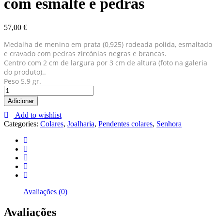
com esmalte e pedras
57,00
€
Medalha de menino em prata (0,925) rodeada polida, esmaltado
e cravado com pedras zircónias negras e brancas.
Centro com 2 cm de largura por 3 cm de altura (foto na galeria
do produto)..
Peso 5.9 gr.
Medalha
de
Adicionar
menino
Add to wishlist
em
Categories:
Colares
,
Joalharia
,
Pendentes colares
,
Senhora
prata
com
esmalte
e
pedras
quantity
Avaliações (0)
Avaliações