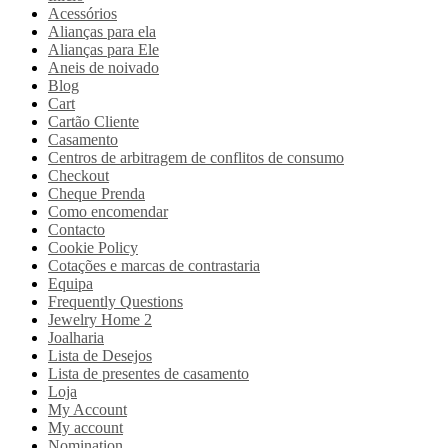
Acessórios
Alianças para ela
Alianças para Ele
Aneis de noivado
Blog
Cart
Cartão Cliente
Casamento
Centros de arbitragem de conflitos de consumo
Checkout
Cheque Prenda
Como encomendar
Contacto
Cookie Policy
Cotações e marcas de contrastaria
Equipa
Frequently Questions
Jewelry Home 2
Joalharia
Lista de Desejos
Lista de presentes de casamento
Loja
My Account
My account
Nomination