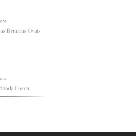
ora
as Brancas Ovais
ora
odeada Fosca