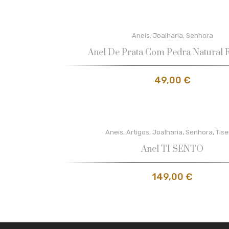
Aneis
,
Joalharia
,
Senhora
Anel De Prata Com Pedra Natural R
49,00
€
Aneis
,
Artigos
,
Joalharia
,
Senhora
,
Tis
Anel TI SENTO
149,00
€