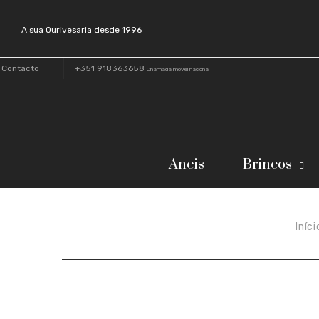
A sua Ourivesaria desde 1996
Contacto
+351 918363658
Chamada móvel nacional
Aneis
Brincos
Iníci