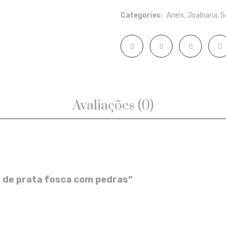
fosca
Categories:
Aneis
,
Joalharia
,
S
com
pedras
quantity
Avaliações (0)
vo de prata fosca com pedras”