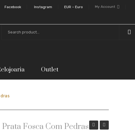
My Account
Facebook
Instagram
EUR – Euro
elojoaria
Outlet
edras
e Prata Fosca Com Pedras
de
de