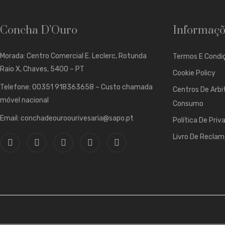
Concha D’Ouro
Informaçõ
Morada: Centro Comercial E. Leclerc, Rotunda
Termos E Condiç
Raio X, Chaves, 5400 – PT
Cookie Policy
Telefone: 00351 918363658 – Custo chamada
Centros De Arbi
móvel nacional
Consumo
Email: conchadeouroourivesaria@sapo.pt
Política De Priv
Livro De Recla