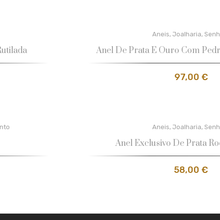
Aneis
,
Joalharia
,
Senh
utilada
Anel De Prata E Ouro Com Pedr
97,00
€
ento
Aneis
,
Joalharia
,
Senh
Anel Exclusivo De Prata R
58,00
€