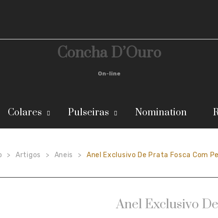
Concha D’Ouro
On-line
Colares
Pulseiras
Nomination
R
o
Artigos
Aneis
Anel Exclusivo De Prata Fosca Com P
>
>
>
Anel Exclusivo D