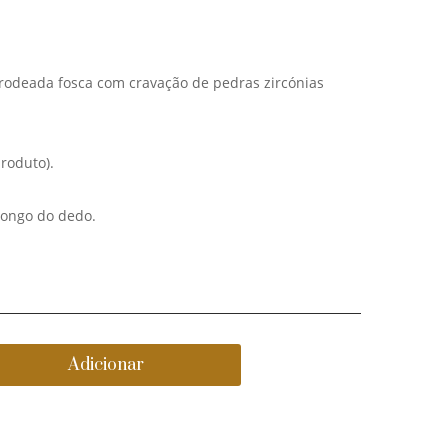
Prata
Prata
Dourada
com
fosca
cravação
) rodeada fosca com cravação de pedras zircónias
com
de
pérola
pedras
produto).
ongo do dedo.
Adicionar