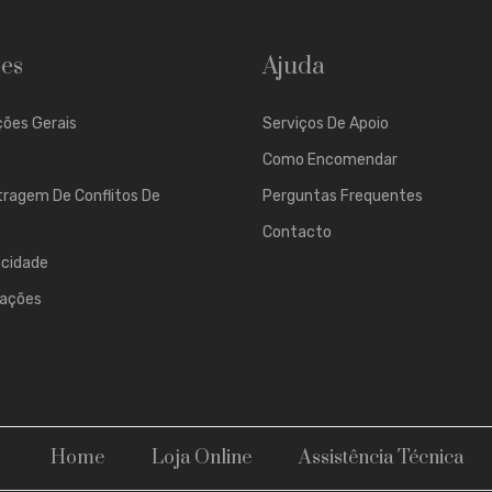
es
Ajuda
ões Gerais
Serviços De Apoio
Como Encomendar
tragem De Conflitos De
Perguntas Frequentes
Contacto
acidade
mações
Home
Loja Online
Assistência Técnica