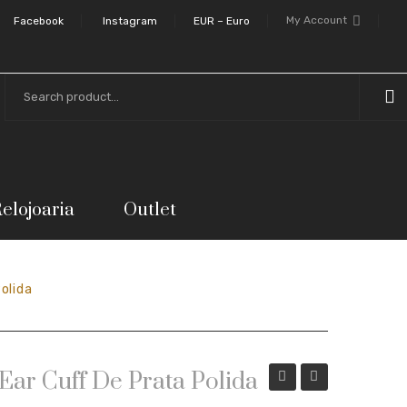
My Account
Facebook
Instagram
EUR – Euro
elojoaria
Outlet
Polida
 Ear Cuff De Prata Polida
de
individual