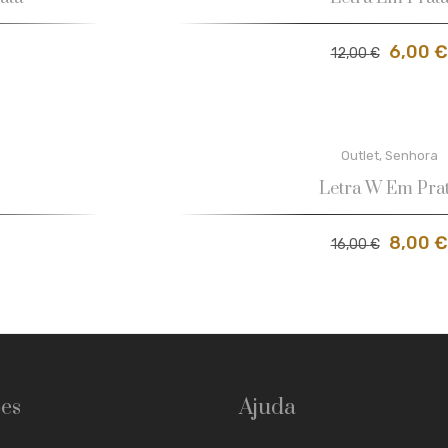
6,00
€
12,00
€
Outlet
,
Senhora
Letra W Em Pra
8,00
€
16,00
€
es
Ajuda