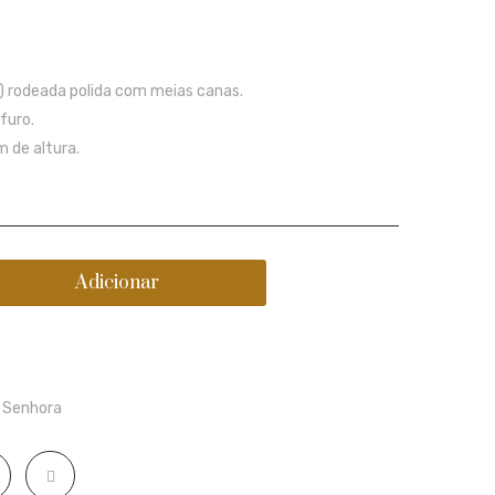
prata
ear
dourada
cuff
polida
de
5) rodeada polida com meias canas.
com
prata
furo.
círculos
dourada
m de altura.
Adicionar
,
Senhora