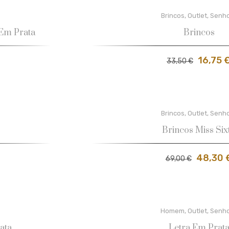
Brincos
,
Outlet
,
Senh
Em Prata
Brincos
16,75
33,50
€
Brincos
,
Outlet
,
Senh
Brincos Miss Six
48,30
69,00
€
Homem
,
Outlet
,
Senh
ata
Letra Em Prat