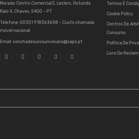
Morada: Centro Comercial E. Leclerc, Rotunda
Termos E Condiç
Raio X, Chaves, 5400 – PT
Cookie Policy
Telefone: 00351 918363658 – Custo chamada
Centros De Arbi
móvel nacional
Consumo
Email: conchadeouroourivesaria@sapo.pt
Política De Priv
Livro De Recla