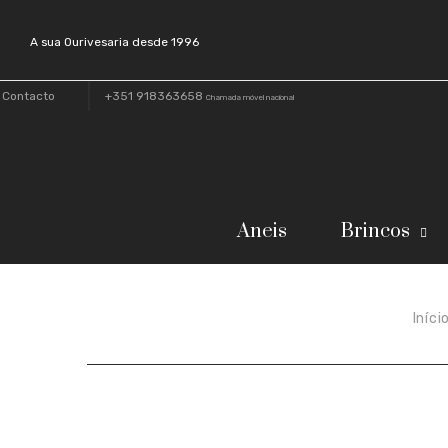
A sua Ourivesaria desde 1996
Contacto
+351 918363658
Chamada móvel nacional
Aneis
Brincos
Iníci