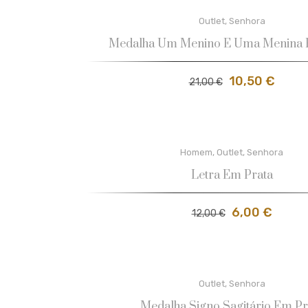
Outlet
,
Senhora
Medalha Um Menino E Uma Menina 
10,50
€
21,00
€
Homem
,
Outlet
,
Senhora
Letra Em Prata
6,00
€
12,00
€
Outlet
,
Senhora
Medalha Signo Sagitário Em Pr