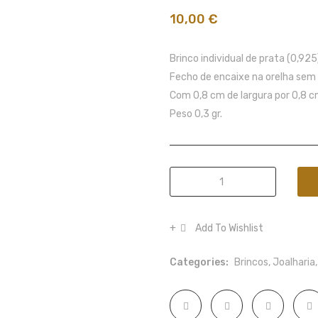
10,00
€
Brinco individual de prata (0,92
Fecho de encaixe na orelha sem 
Com 0,8 cm de largura por 0,8 c
Peso 0,3 gr.
Brinco
individual
ear
Add To Wishlist
cuff
de
Categories:
Brincos
,
Joalharia
prata
polida
quantity