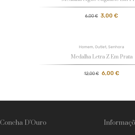
3,00
€
6,00
€
Homem
,
Outlet
,
Senhora
Medalha Letra Z Em Prata
6,00
€
12,00
€
Concha D’Ouro
Informaçõ