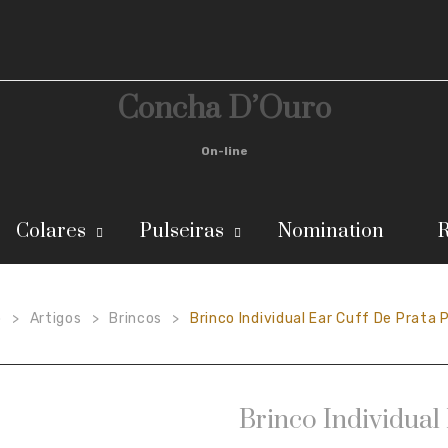
Concha D’Ouro
On-line
Colares
Pulseiras
Nomination
R
o
Artigos
Brincos
Brinco Individual Ear Cuff De Prata 
>
>
>
Brinco Individual