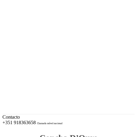
A sua Ourivesaria desde 1996
Facebook
Instagram
EUR – Euro
My Account
Conta
Checkout
Wishlist
Cotações e Marcas de Contrastaria
Cart
Contacto
+351 918363658
Chamada móvel nacional