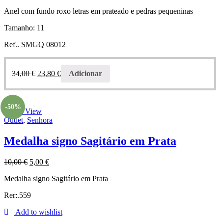
Anel com fundo roxo letras em prateado e pedras pequeninas
Tamanho: 11
Ref.. SMGQ 08012
34,00
€
23,80
€
Adicionar
-50%
Quick View
Outlet
,
Senhora
Medalha signo Sagitário em Prata
10,00
€
5,00
€
Medalha signo Sagitário em Prata
Rer:.559
Add to wishlist