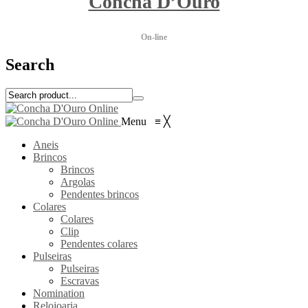
Concha D’Ouro
On-line
Search
Menu
≡
╳
Aneis
Brincos
Brincos
Argolas
Pendentes brincos
Colares
Colares
Clip
Pendentes colares
Pulseiras
Pulseiras
Escravas
Nomination
Relojoaria