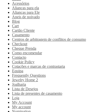
Acessórios
Alianças para ela
Alianças para Ele
Aneis de noivado
Blog
Cart
Cartão Cliente
Casamento
Centros de arbitragem de conflitos de consumo
Checkout
Cheque Prenda
Como encomendar
Contacto
Cookie Policy
Cotações e marcas de contrastaria
Equipa
Frequently Questions
Jewelry Home 2
Joalharia
Lista de Desejos
Lista de presentes de casamento
Loja
My Account
My account
Nomination