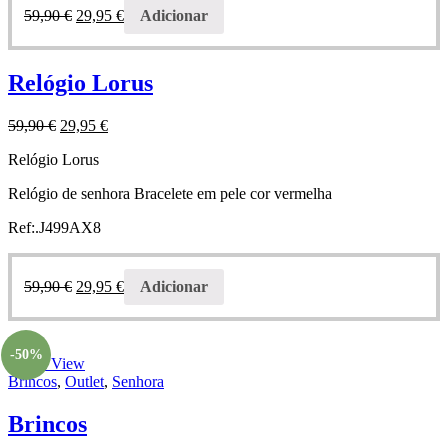
59,90
€
29,95
€
Adicionar
Relógio Lorus
59,90
€
29,95
€
Relógio Lorus
Relógio de senhora Bracelete em pele cor vermelha
Ref:.J499AX8
59,90
€
29,95
€
Adicionar
-50%
Quick View
Brincos
,
Outlet
,
Senhora
Brincos