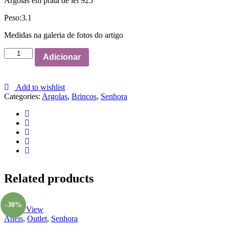
Argolas em prata de lei 925
Peso:3.1
Medidas na galeria de fotos do artigo
Argolas
Adicionar
Tribal
Chic
quantity
Add to wishlist
Categories:
Argolas
,
Brincos
,
Senhora
Related products
-30%
Quick View
Aneis
,
Outlet
,
Senhora