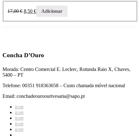
17,00
€
8,50
€
Adicionar
Concha D’Ouro
Morada: Centro Comercial E. Leclerc, Rotunda Raio X, Chaves,
5400 – PT
Telefone: 00351 918363658 – Custo chamada móvel nacional
Email: conchadeouroourivesaria@sapo.pt
icon
icon
icon
icon
icon