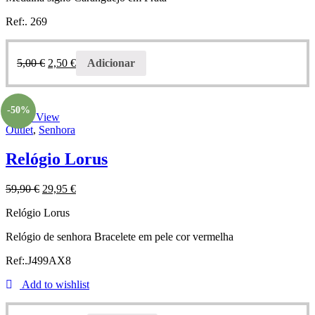
Ref:. 269
5,00
€
2,50
€
Adicionar
-50%
Quick View
Outlet
,
Senhora
Relógio Lorus
59,90
€
29,95
€
Relógio Lorus
Relógio de senhora Bracelete em pele cor vermelha
Ref:.J499AX8
Add to wishlist