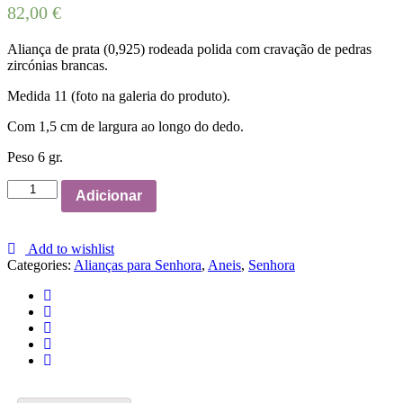
82,00
€
Aliança de prata (0,925) rodeada polida com cravação de pedras
zircónias brancas.
Medida 11 (foto na galeria do produto).
Com 1,5 cm de largura ao longo do dedo.
Peso 6 gr.
Aliança
Adicionar
de
prata
polida
Add to wishlist
com
Categories:
Alianças para Senhora
,
Aneis
,
Senhora
cravação
de
pedras
quantity