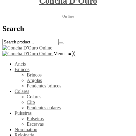
Concha D’Ouro
On-line
Search
Menu
≡
╳
Aneis
Brincos
Brincos
Argolas
Pendentes brincos
Colares
Colares
Clip
Pendentes colares
Pulseiras
Pulseiras
Escravas
Nomination
Relojoaria