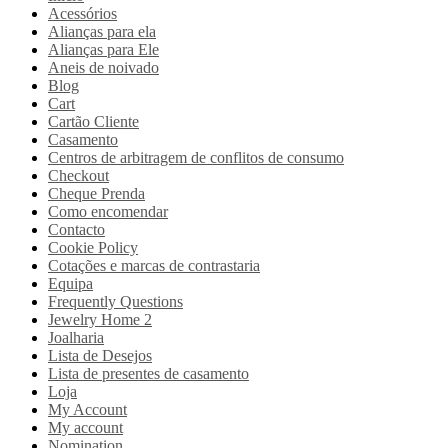
Acessórios
Alianças para ela
Alianças para Ele
Aneis de noivado
Blog
Cart
Cartão Cliente
Casamento
Centros de arbitragem de conflitos de consumo
Checkout
Cheque Prenda
Como encomendar
Contacto
Cookie Policy
Cotações e marcas de contrastaria
Equipa
Frequently Questions
Jewelry Home 2
Joalharia
Lista de Desejos
Lista de presentes de casamento
Loja
My Account
My account
Nomination