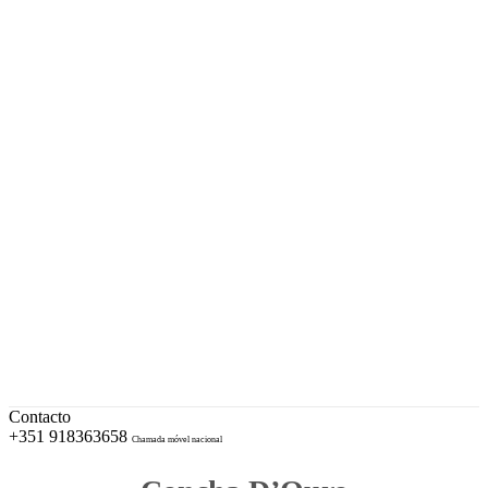
A sua Ourivesaria desde 1996
Facebook
Instagram
EUR – Euro
My Account
Conta
Checkout
Wishlist
Cotações e Marcas de Contrastaria
Cart
Contacto
+351 918363658
Chamada móvel nacional