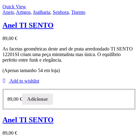
Quick View
Aneis
,
Artigos
,
Joalharia
,
Senhora
,
Tisento
Anel TI SENTO
89,00
€
As facetas geométricas deste anel de prata arredondado TI SENTO
12201SI criam uma peça minimalista mas única.
O equilíbrio
perfeito entre funk e elegância.
(Apenas tamanho 54 em loja)
Add to wishlist
89,00
€
Adicionar
Anel TI SENTO
89,00
€