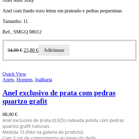
Anel Miss Sixty
Anel com fundo roxo letras em prateado e pedras pequeninas
Tamanho: 11
Ref.. SMGQ 08012
34,00
€
23,80
€
Adicionar
Quick View
Aneis
,
Homem
,
Joalharia
Anel exclusivo de prata com pedras
quartzo grafit
88,00
€
Anel exclusivo de prata (0,925) rodeada polida com pedras
quartzo grafit naturais.
Medida 15 (foto na galeria do produto).
Com 3 cm de comprimento ao longo do dedo.