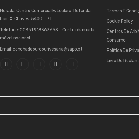
Morada: Centro Comercial E. Leclerc, Rotunda
Termos E Condiç
Raio X, Chaves, 5400 – PT
Cookie Policy
Telefone: 00351 918363658 – Custo chamada
Centros De Arbi
móvel nacional
Consumo
Email: conchadeouroourivesaria@sapo.pt
Política De Priv
Livro De Recla