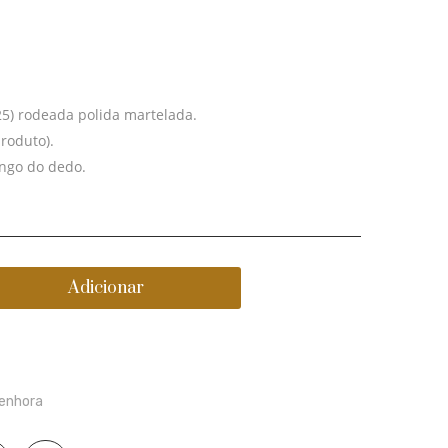
de
de
prata
prata
com
rodeado
pedras
a
925) rodeada polida martelada.
quartzo
negro
produto).
grafit
ngo do dedo.
Adicionar
enhora