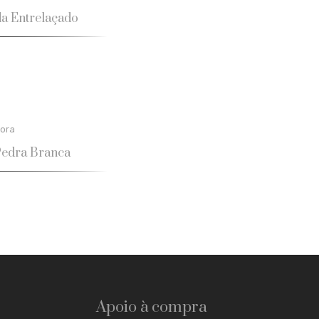
da Entrelaçado
ora
Pedra Branca
Apoio à compra