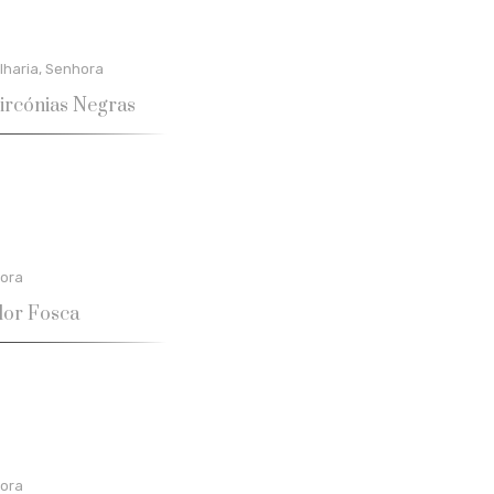
lharia
,
Senhora
ircónias Negras
ora
lor Fosca
ora