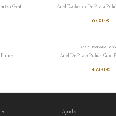
artzo Grafit
Anel Exclusivo De Prata Poli
67,00
€
Aneis
,
Joalharia
,
Senh
o Fumé
Anel De Prata Polida Com 
47,00
€
es
Ajuda