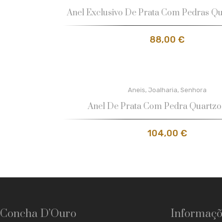
Anel Exclusivo De Prata Com Pedras Qu
88,00
€
Aneis
,
Joalharia
,
Senhora
Anel De Prata Com Pedra Quartz
104,00
€
Concha D’Ouro
Informaçõ