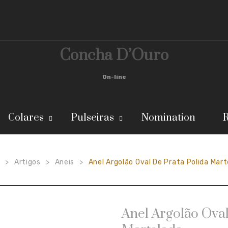
Concha D’Ouro
On-line
Colares
Pulseiras
Nomination
R
o
Artigos
Aneis
Anel Argolão Oval De Prata Polida Mar
>
>
>
Anel Argolão Oval