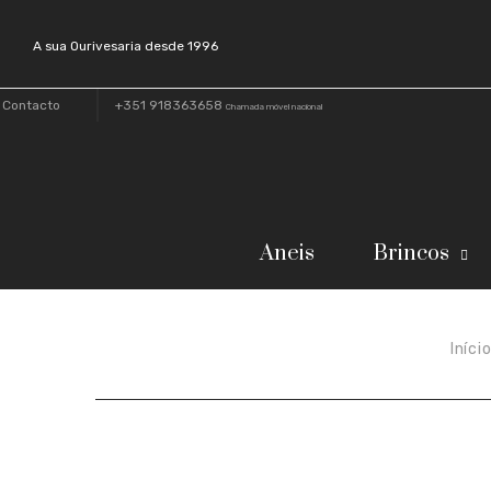
A sua Ourivesaria desde 1996
Contacto
+351 918363658
Chamada móvel nacional
Aneis
Brincos
Iníci