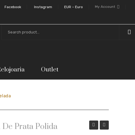
My Account
Facebook
Instagram
EUR – Euro
elojoaria
Outlet
telada
 De Prata Polida
exclusivo
exclusivo