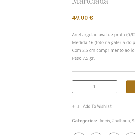
Martelada
49,00
€
Anel argolão oval de prata (0,
Medida 16 (foto na galeria do 
Com 2,5 cm comprimento ao lo
Peso 7,5 gr.
Anel
argolão
oval
Add To Wishlist
de
prata
Categories:
Aneis
,
Joalharia
,
S
polida
martelada