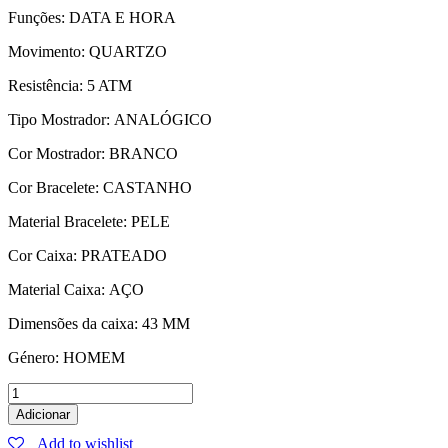
Funções:
DATA E HORA
Movimento:
QUARTZO
Resistência:
5 ATM
Tipo Mostrador:
ANALÓGICO
Cor Mostrador:
BRANCO
Cor Bracelete:
CASTANHO
Material Bracelete:
PELE
Cor Caixa:
PRATEADO
Material Caixa:
AÇO
Dimensões da caixa:
43 MM
Género:
HOMEM
Relógio
GANT
Adicionar
Easthill
Add to wishlist
Branco