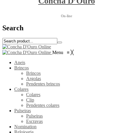
Concha D’Ouro
On-line
Search
Menu
≡
╳
Aneis
Brincos
Brincos
Argolas
Pendentes brincos
Colares
Colares
Clip
Pendentes colares
Pulseiras
Pulseiras
Escravas
Nomination
Relojoaria