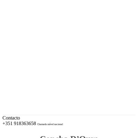
A sua Ourivesaria desde 1996
Facebook
Instagram
EUR – Euro
My Account
Conta
Checkout
Wishlist
Cotações e Marcas de Contrastaria
Cart
Contacto
+351 918363658
Chamada móvel nacional