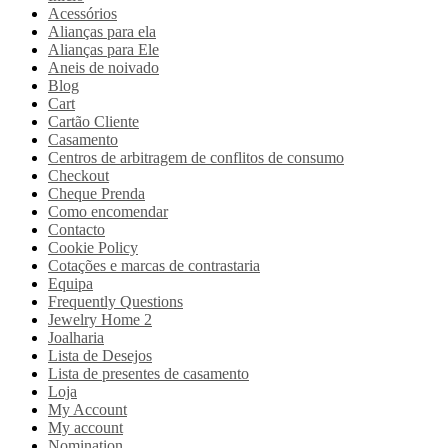
Acessórios
Alianças para ela
Alianças para Ele
Aneis de noivado
Blog
Cart
Cartão Cliente
Casamento
Centros de arbitragem de conflitos de consumo
Checkout
Cheque Prenda
Como encomendar
Contacto
Cookie Policy
Cotações e marcas de contrastaria
Equipa
Frequently Questions
Jewelry Home 2
Joalharia
Lista de Desejos
Lista de presentes de casamento
Loja
My Account
My account
Nomination