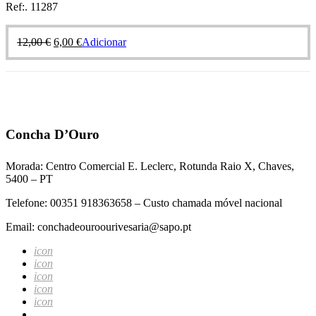
Ref:. 11287
12,00
€
6,00
€
Adicionar
Concha D’Ouro
Morada: Centro Comercial E. Leclerc, Rotunda Raio X, Chaves,
5400 – PT
Telefone: 00351 918363658 – Custo chamada móvel nacional
Email: conchadeouroourivesaria@sapo.pt
icon
icon
icon
icon
icon