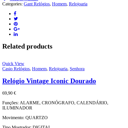
Categories:
Gant Relógios
,
Homem
,
Relojoaria
quantity
Related products
Quick View
Casio Relógios
,
Homem
,
Relojoaria
,
Senhora
Relógio Vintage Iconic Dourado
69,90
€
Funções:
ALARME, CRONÓGRAFO, CALENDÁRIO,
ILUMINADOR
Movimento:
QUARTZO
Tipo Mostrador:
DIGITAL