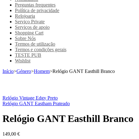
Perguntas frequentes
Política de privacidade
Relojoaria
Serviço Private
Serviços de apoio
Shopping Cart
Sobre Nós
Termos de utilização
Termos e condições gerais
TESTE PUB
Wishlist
Início
>
Género
>
Homem
>
Relógio GANT Easthill Branco
Relógio Vintage Edgy Preto
Relógio GANT Eastham Prateado
Relógio GANT Easthill Branco
149,00
€