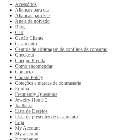
Acessórios
Alianças para ela
Alianças para Ele
Aneis de noivado
Blog
Cart
Cartão Cliente
Casamento
Centros de arbitragem de conflitos de consumo
Checkout
Cheque Prenda
Como encomendar
Contacto
Cookie Policy
Cotações e marcas de contrastaria
Equipa
Frequently Questions
Jewelry Home 2
Joalharia
Lista de Desejos
Lista de presentes de casamento
Loja
My Account
My account
Nomination