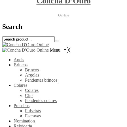
Concha D’Ouro
On-line
Search
Menu
≡
╳
Aneis
Brincos
Brincos
Argolas
Pendentes brincos
Colares
Colares
Clip
Pendentes colares
Pulseiras
Pulseiras
Escravas
Nomination
Relojoaria