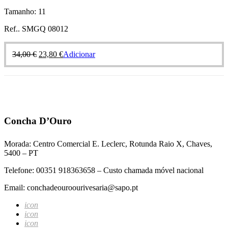
Tamanho: 11
Ref.. SMGQ 08012
34,00
€
23,80
€
Adicionar
Concha D’Ouro
Morada: Centro Comercial E. Leclerc, Rotunda Raio X, Chaves,
5400 – PT
Telefone: 00351 918363658 – Custo chamada móvel nacional
Email: conchadeouroourivesaria@sapo.pt
icon
icon
icon