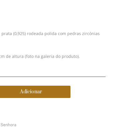
prata
de
polida
prata
com
com
camafeus
fio
 prata (0,925) rodeada polida com pedras zircónias
anjos
de
nylon
negro
m de altura (foto na galeria do produto).
Adicionar
,
Senhora