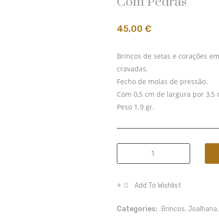
Com Pedras
45,00
€
Brincos de setas e corações em
cravadas.
Fecho de molas de pressão.
Com 0,5 cm de largura por 3,5 c
Peso 1.9 gr.
Brincos
de
prata
Add To Wishlist
com
setas
Categories:
Brincos
,
Joalharia
e