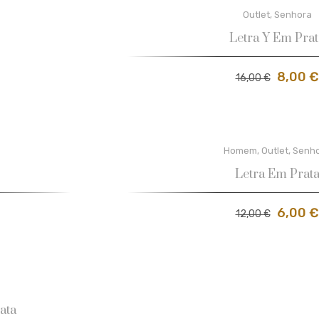
Outlet
,
Senhora
Letra Y Em Prat
8,00
€
16,00
€
Homem
,
Outlet
,
Senh
Letra Em Prat
6,00
€
12,00
€
ata