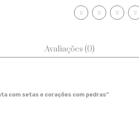
corações
com
pedras
quantity
Avaliações (0)
prata com setas e corações com pedras”