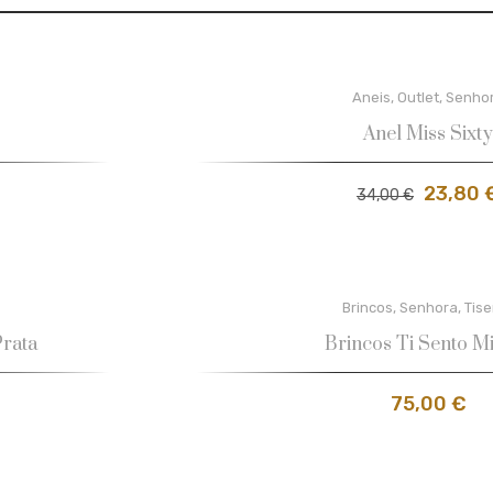
Aneis
,
Outlet
,
Senho
Anel Miss Sixty
23,80
34,00
€
Brincos
,
Senhora
,
Tise
rata
Brincos Ti Sento M
75,00
€