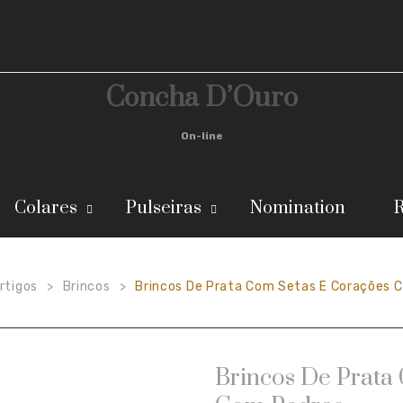
Concha D’Ouro
On-line
Colares
Pulseiras
Nomination
R
rtigos
Brincos
Brincos De Prata Com Setas E Corações 
>
>
Brincos De Prata