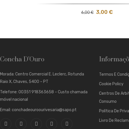
3,00
€
6,00
€
Concha D’Ouro
Informaçõ
Morada: Centro Comercial E. Leclerc, Rotunda
Termos E Condiç
Raio X, Chaves, 5400 – PT
Cookie Policy
Telefone: 00351 918363658 – Custo chamada
Centros De Arbi
móvel nacional
Consumo
Email: conchadeouroourivesaria@sapo.pt
Política De Priv
Livro De Recla