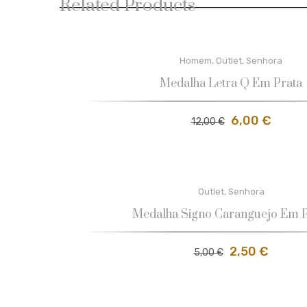
Related Products
Homem
,
Outlet
,
Senhora
Medalha Letra Q Em Prata
6,00
€
12,00
€
Outlet
,
Senhora
Medalha Signo Caranguejo Em P
2,50
€
5,00
€