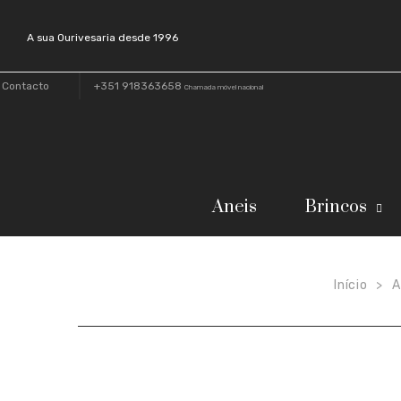
A sua Ourivesaria desde 1996
Contacto
+351 918363658
Chamada móvel nacional
Aneis
Brincos
Início
A
>