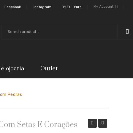
My Account
Facebook
Instagram
EUR – Euro
elojoaria
Outlet
Com Pedras
 Com Setas E Corações
de
unissexo