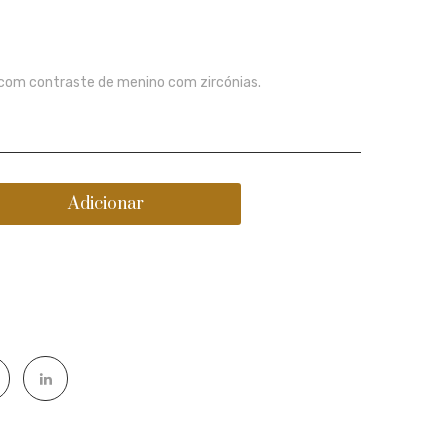
prata
da
Losango
Vida
a com contraste de menino com zircónias.
Adicionar