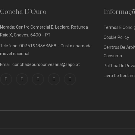
Concha D’Ouro
Informaçõ
Morada: Centro Comercial E. Leclerc, Rotunda
Termos E Condiç
Raio X, Chaves, 5400 – PT
Cookie Policy
Telefone: 00351 918363658 – Custo chamada
Centros De Arbi
móvel nacional
Consumo
Email: conchadeouroourivesaria@sapo.pt
Política De Priv
Livro De Recla