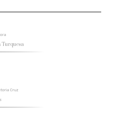
ora
a Turquesa
ctoria Cruz
s