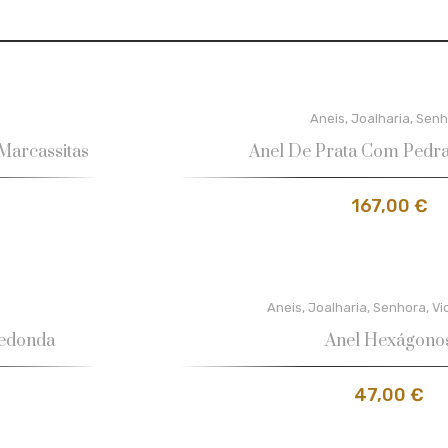
Aneis
,
Joalharia
,
Senh
Marcassitas
Anel De Prata Com Pedr
167,00
€
Aneis
,
Joalharia
,
Senhora
,
Vi
Redonda
Anel Hexágono
47,00
€