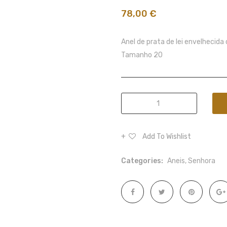
78,00
€
Anel de prata de lei envelhecid
Tamanho 20
Anel
Menino
quantity
Add To Wishlist
Categories:
Aneis
,
Senhora