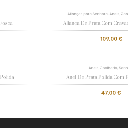
Alianças para Senhora
,
Aneis
,
Joa
 Fosca
Aliança De Prata Com Crava
109,00
€
Aneis
,
Joalharia
,
Senh
Polida
Anel De Prata Polida Com 
47,00
€