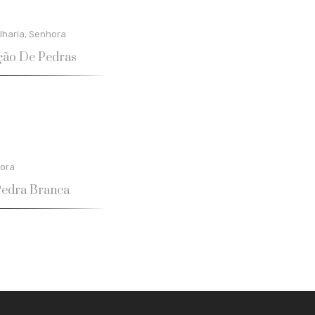
lharia
,
Senhora
ção De Pedras
ora
Pedra Branca