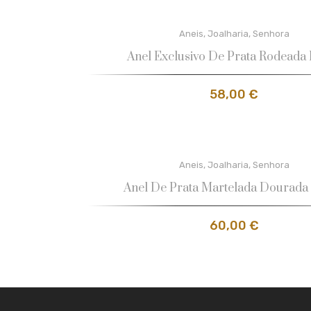
Aneis
,
Joalharia
,
Senhora
Anel Exclusivo De Prata Rodeada
58,00
€
Aneis
,
Joalharia
,
Senhora
Anel De Prata Martelada Dourada 
60,00
€