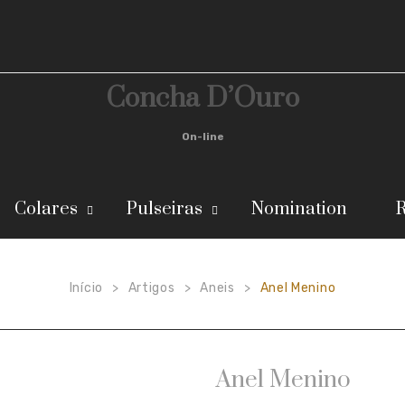
Concha D’Ouro
On-line
Colares
Pulseiras
Nomination
R
Início
Artigos
Aneis
Anel Menino
>
>
>
Anel Menino