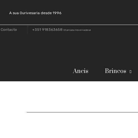
A sua Ourivesaria desde 1996
Contacto
+351 918363658
Chamada móvel nacional
Aneis
Brincos