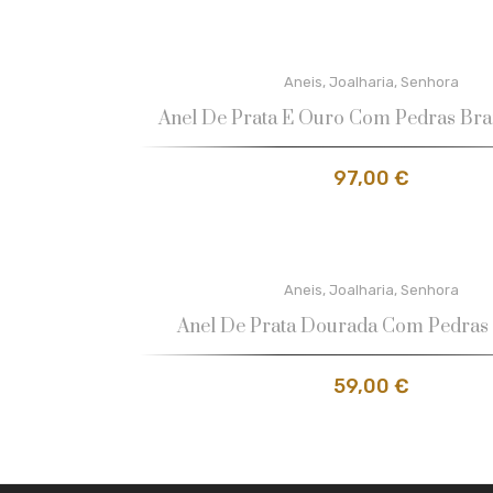
Aneis
,
Joalharia
,
Senhora
Anel De Prata E Ouro Com Pedras Bra
97,00
€
Aneis
,
Joalharia
,
Senhora
Anel De Prata Dourada Com Pedras
59,00
€