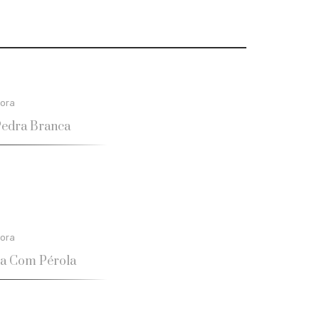
ora
Pedra Branca
ora
ca Com Pérola