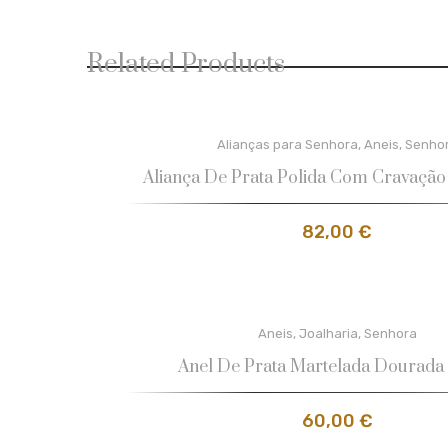
Related Products
Alianças para Senhora
,
Aneis
,
Senho
Aliança De Prata Polida Com Cravação
82,00
€
Aneis
,
Joalharia
,
Senhora
Anel De Prata Martelada Dourada 
60,00
€