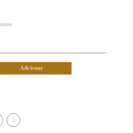
rcónias
Adicionar