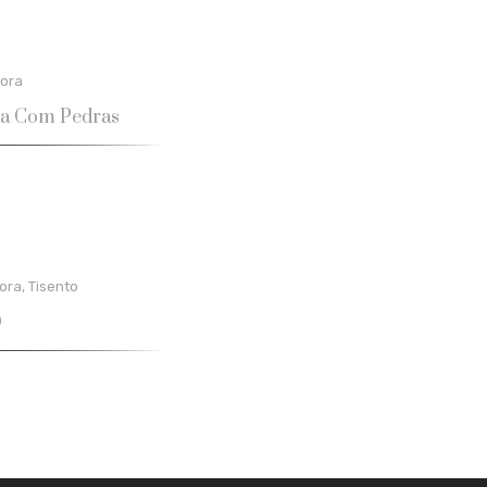
ora
sca Com Pedras
ora
,
Tisento
O