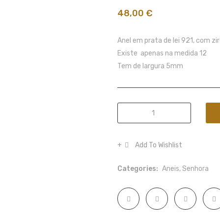
48,00
€
Anel em prata de lei 921, com zi
Existe apenas na medida 12
Tem de largura 5mm
Anel
ligação
eterna
Add To Wishlist
quantity
Categories:
Aneis
,
Senhora