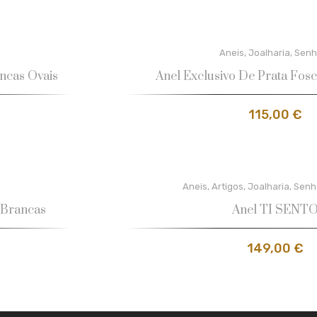
Aneis
,
Joalharia
,
Senh
ncas Ovais
Anel Exclusivo De Prata Fo
115,00
€
Aneis
,
Artigos
,
Joalharia
,
Senh
 Brancas
Anel TI SENT
149,00
€