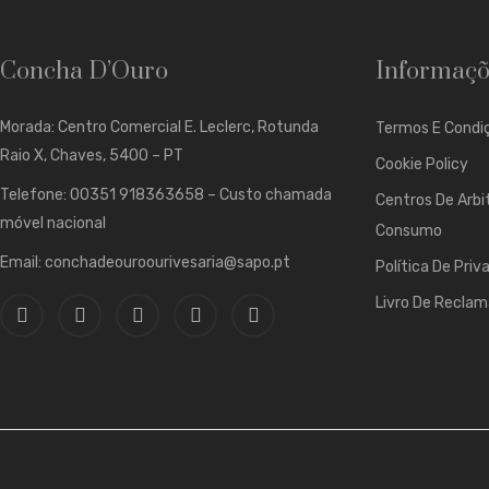
Concha D’Ouro
Informaçõ
Morada: Centro Comercial E. Leclerc, Rotunda
Termos E Condiç
Raio X, Chaves, 5400 – PT
Cookie Policy
Telefone: 00351 918363658 – Custo chamada
Centros De Arbi
móvel nacional
Consumo
Email: conchadeouroourivesaria@sapo.pt
Política De Priv
Livro De Recla