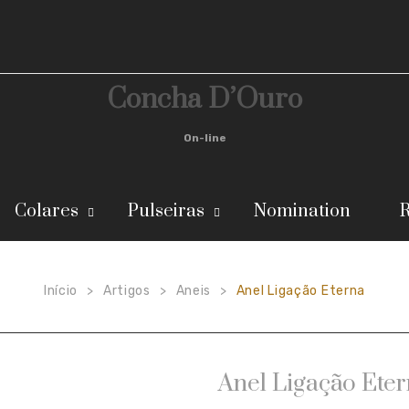
Concha D’Ouro
On-line
Colares
Pulseiras
Nomination
R
Início
Artigos
Aneis
Anel Ligação Eterna
>
>
>
Anel Ligação Ete