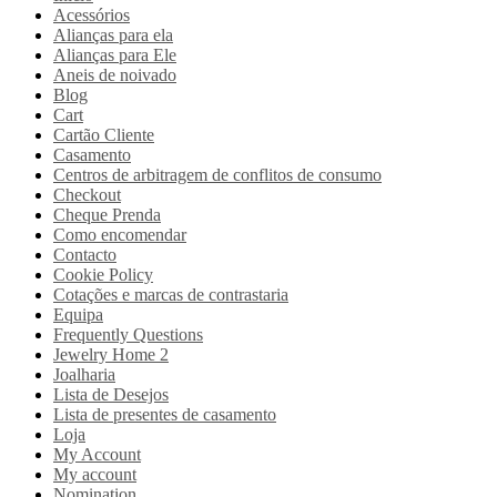
Acessórios
Alianças para ela
Alianças para Ele
Aneis de noivado
Blog
Cart
Cartão Cliente
Casamento
Centros de arbitragem de conflitos de consumo
Checkout
Cheque Prenda
Como encomendar
Contacto
Cookie Policy
Cotações e marcas de contrastaria
Equipa
Frequently Questions
Jewelry Home 2
Joalharia
Lista de Desejos
Lista de presentes de casamento
Loja
My Account
My account
Nomination