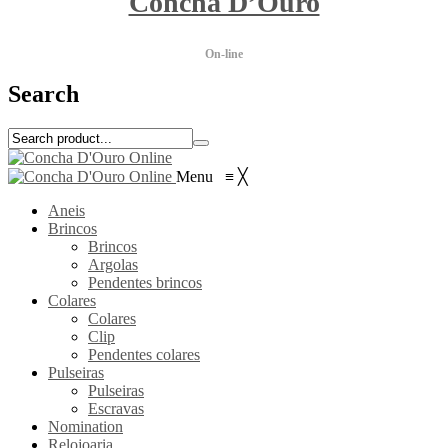
Concha D’Ouro
On-line
Search
Menu
≡
╳
Aneis
Brincos
Brincos
Argolas
Pendentes brincos
Colares
Colares
Clip
Pendentes colares
Pulseiras
Pulseiras
Escravas
Nomination
Relojoaria