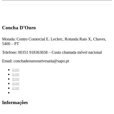
Concha D’Ouro
Morada: Centro Comercial E. Leclerc, Rotunda Raio X, Chaves,
5400 – PT
Telefone: 00351 918363658 – Custo chamada móvel nacional
Email: conchadeouroourivesaria@sapo.pt
icon
icon
icon
icon
icon
Informações