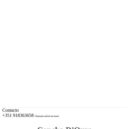
A sua Ourivesaria desde 1996
Facebook
Instagram
EUR – Euro
My Account
Conta
Checkout
Wishlist
Cotações e Marcas de Contrastaria
Cart
Contacto
+351 918363658
Chamada móvel nacional