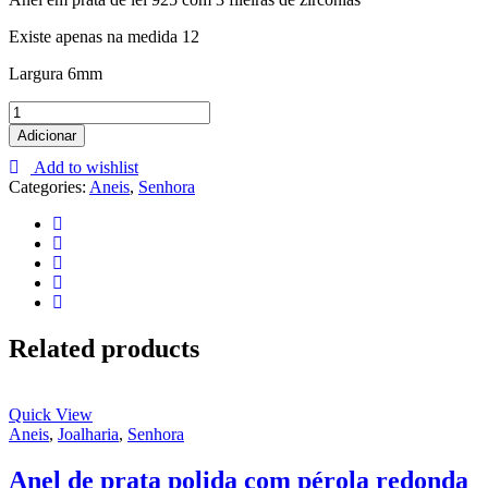
Existe apenas na medida 12
Largura 6mm
Anel
Círculos
Adicionar
de
Add to wishlist
Brilho
Categories:
Aneis
,
Senhora
quantity
Related products
Quick View
Aneis
,
Joalharia
,
Senhora
Anel de prata polida com pérola redonda