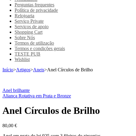
Perguntas frequentes
Política de privacidade
Relojoaria
Serviço Private
Serviços de apoio
Shopping Cart
Sobre Nós
Termos de utilização
Termos e condições gerais
TESTE PUB
Wishlist
Início
>
Artigos
>
Aneis
>
Anel Círculos de Brilho
Anel brilhante
Aliança Rotativa em Prata e Bronze
Anel Círculos de Brilho
80,00
€
Anel em prata de lei 925 com 3 fileiras de zirconias