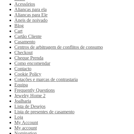
Acessórios
Alianças para ela
Alianças para Ele
Aneis de noivado
Blog
Cart
Cartão Cliente
Casamento
Centros de arbitragem de conflitos de consumo
Checkout
Cheque Prenda
Como encomendar
Contacto
Cookie Policy
Cotações e marcas de contrastaria
Equipa
Frequently Questions
Jewelry Home 2
Joalharia
Lista de Desejos
Lista de presentes de casamento
Loja
My Account
My account
Nomination