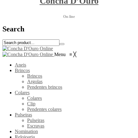
Concha D’Ouro
On-line
Search
Menu
≡
╳
Aneis
Brincos
Brincos
Argolas
Pendentes brincos
Colares
Colares
Clip
Pendentes colares
Pulseiras
Pulseiras
Escravas
Nomination
Relojoaria