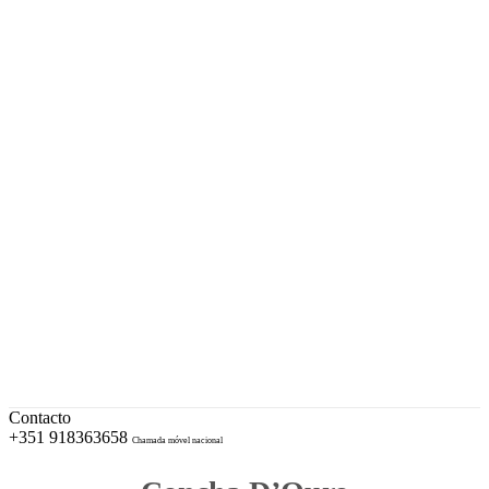
A sua Ourivesaria desde 1996
Facebook
Instagram
EUR – Euro
My Account
Conta
Checkout
Wishlist
Cotações e Marcas de Contrastaria
Cart
Contacto
+351 918363658
Chamada móvel nacional