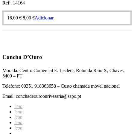
Ref:. 14164
16,00
€
8,00
€
Adicionar
Concha D’Ouro
Morada: Centro Comercial E. Leclerc, Rotunda Raio X, Chaves,
5400 – PT
Telefone: 00351 918363658 – Custo chamada móvel nacional
Email: conchadeouroourivesaria@sapo.pt
icon
icon
icon
icon
icon