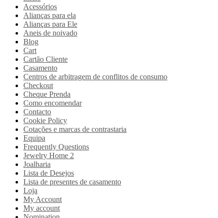
Acessórios
Alianças para ela
Alianças para Ele
Aneis de noivado
Blog
Cart
Cartão Cliente
Casamento
Centros de arbitragem de conflitos de consumo
Checkout
Cheque Prenda
Como encomendar
Contacto
Cookie Policy
Cotações e marcas de contrastaria
Equipa
Frequently Questions
Jewelry Home 2
Joalharia
Lista de Desejos
Lista de presentes de casamento
Loja
My Account
My account
Nomination