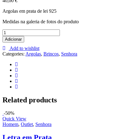
40,00
€
Argolas em prata de lei 925
Medidas na galeria de fotos do produto
Argolas
rectangulares
Adicionar
quantity
Add to wishlist
Categories:
Argolas
,
Brincos
,
Senhora
Related products
-50%
Quick View
Homem
,
Outlet
,
Senhora
Letra em Prata