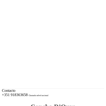
A sua Ourivesaria desde 1996
Facebook
Instagram
EUR – Euro
My Account
Conta
Checkout
Wishlist
Cotações e Marcas de Contrastaria
Cart
Contacto
+351 918363658
Chamada móvel nacional