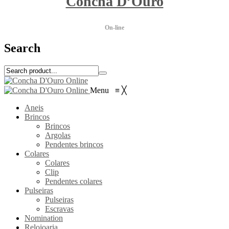
Concha D’Ouro
On-line
Search
Menu
≡
╳
Aneis
Brincos
Brincos
Argolas
Pendentes brincos
Colares
Colares
Clip
Pendentes colares
Pulseiras
Pulseiras
Escravas
Nomination
Relojoaria