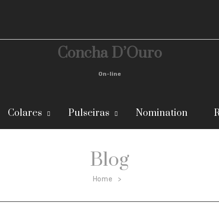
Concha D’Ouro
On-line
Colares
Pulseiras
Nomination
R
Blog
Home
>