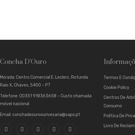
Concha D’Ouro
Informaçõ
Morada: Centro Comercial E. Leclerc, Rotunda
Termos E Condiç
Raio X, Chaves, 5400 – PT
Cookie Policy
Telefone: 00351 918363658 – Custo chamada
Centros De Arbi
móvel nacional
Consumo
Email: conchadeouroourivesaria@sapo.pt
Política De Priv
Livro De Recla