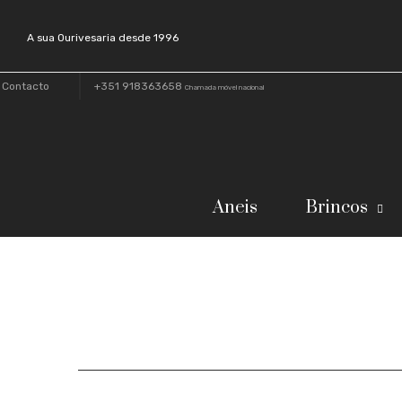
A sua Ourivesaria desde 1996
Contacto
+351 918363658
Chamada móvel nacional
Aneis
Brincos