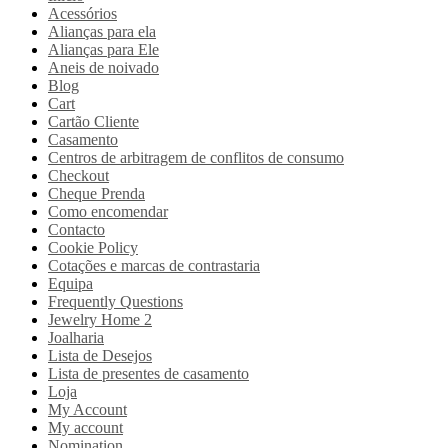
Acessórios
Alianças para ela
Alianças para Ele
Aneis de noivado
Blog
Cart
Cartão Cliente
Casamento
Centros de arbitragem de conflitos de consumo
Checkout
Cheque Prenda
Como encomendar
Contacto
Cookie Policy
Cotações e marcas de contrastaria
Equipa
Frequently Questions
Jewelry Home 2
Joalharia
Lista de Desejos
Lista de presentes de casamento
Loja
My Account
My account
Nomination