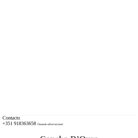
A sua Ourivesaria desde 1996
Facebook
Instagram
EUR – Euro
My Account
Conta
Checkout
Wishlist
Cotações e Marcas de Contrastaria
Cart
Contacto
+351 918363658
Chamada móvel nacional