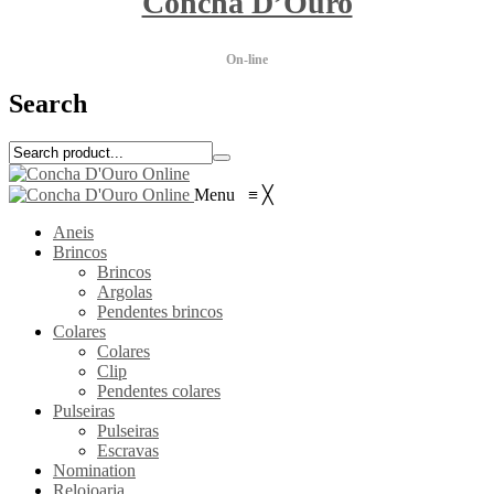
Concha D’Ouro
On-line
Search
Menu
≡
╳
Aneis
Brincos
Brincos
Argolas
Pendentes brincos
Colares
Colares
Clip
Pendentes colares
Pulseiras
Pulseiras
Escravas
Nomination
Relojoaria